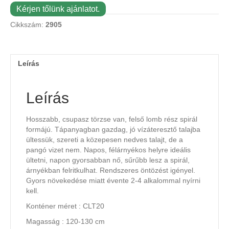
Kérjen tőlünk ajánlatot.
Cikkszám:
2905
Leírás
Leírás
Hosszabb, csupasz törzse van, felső lomb rész spirál
formájú. Tápanyagban gazdag, jó vízáteresztő talajba
ültessük, szereti a közepesen nedves talajt, de a
pangó vizet nem. Napos, félárnyékos helyre ideális
ültetni, napon gyorsabban nő, sűrűbb lesz a spirál,
árnyékban felritkulhat. Rendszeres öntözést igényel.
Gyors növekedése miatt évente 2-4 alkalommal nyírni
kell.
Konténer méret : CLT20
Magasság : 120-130 cm