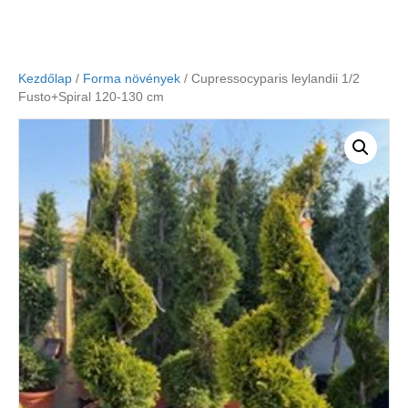
Kezdőlap
/
Forma növények
/ Cupressocyparis leylandii 1/2
Fusto+Spiral 120-130 cm