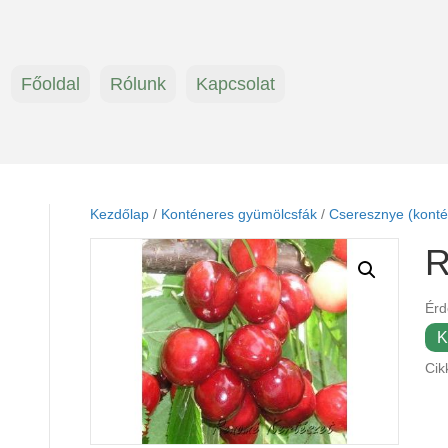
Főoldal
Rólunk
Kapcsolat
Kezdőlap
/
Konténeres gyümölcsfák
/
Cseresznye (konté
R
Érd
K
Cik