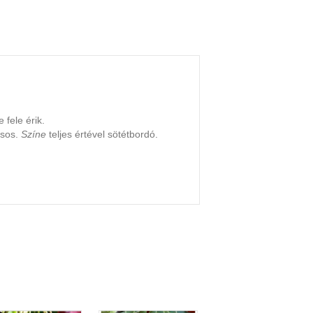
 fele érik.
úsos.
Színe
teljes értével sötétbordó.