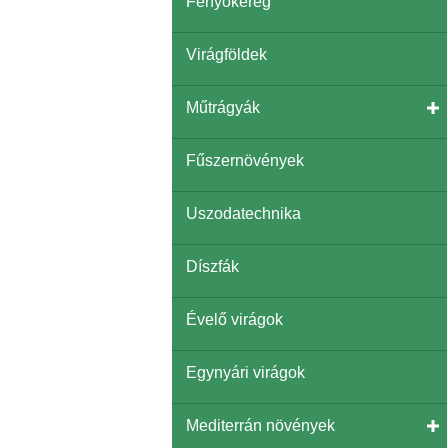
Fenyőkéreg
Virágföldek
Műtrágyák
Fűszernövények
Uszodatechnika
Díszfák
Évelő virágok
Egynyári virágok
Mediterrán növények