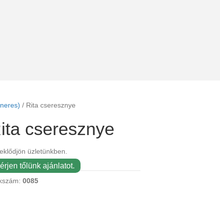
neres)
/ Rita cseresznye
ita cseresznye
eklődjön üzletünkben.
érjen tőlünk ajánlatot.
kszám:
0085