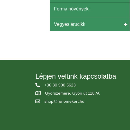
Forma növények
Vegyes árucikk
Lépjen velünk kapcsolatba
+36 30 900 5623
Győrszemere, Győri út 118./A
shop@renomekert.hu