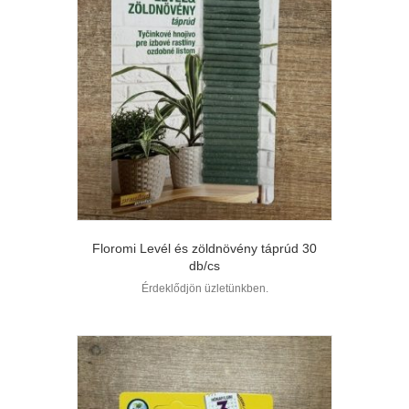
Floromi Levél és zöldnövény táprúd 30
db/cs
Érdeklődjön üzletünkben.