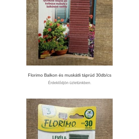
Florimo Balkon és muskátli táprúd 30db/cs
Érdeklődjön üzletünkben.