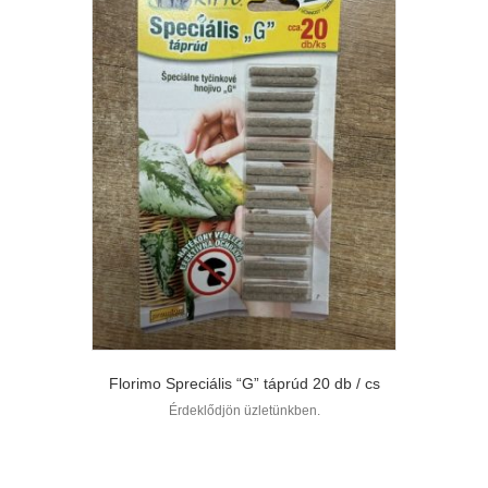
Florimo Spreciális “G” táprúd 20 db / cs
Érdeklődjön üzletünkben.