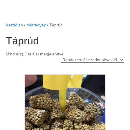
Kezdőlap
/
Műtrágyák
/ Táprúd
Táprúd
Sorted
Mind a(z) 5 találat megjelenítve
by
price:
low
to
high