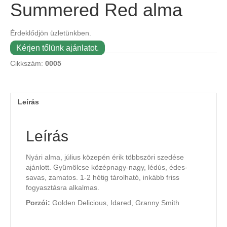
Summered Red alma
Érdeklődjön üzletünkben.
Kérjen tőlünk ajánlatot.
Cikkszám:
0005
Leírás
Leírás
Nyári alma, július közepén érik többszöri szedése
ajánlott. Gyümölcse középnagy-nagy, lédús, édes-
savas, zamatos. 1-2 hétig tárolható, inkább friss
fogyasztásra alkalmas.
Porzói:
Golden Delicious, Idared, Granny Smith