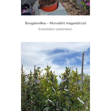
Bougainvillea – Murvafürt magastörzsű
Érdeklődjön üzletünkben.