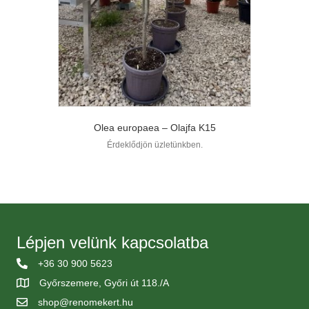
Olea europaea – Olajfa K15
Érdeklődjön üzletünkben.
Lépjen velünk kapcsolatba
+36 30 900 5623
Győrszemere, Győri út 118./A
shop@renomekert.hu