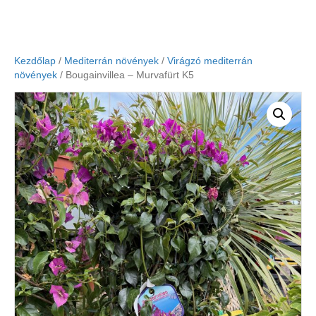
Kezdőlap
/
Mediterrán növények
/
Virágzó mediterrán
növények
/ Bougainvillea – Murvafürt K5