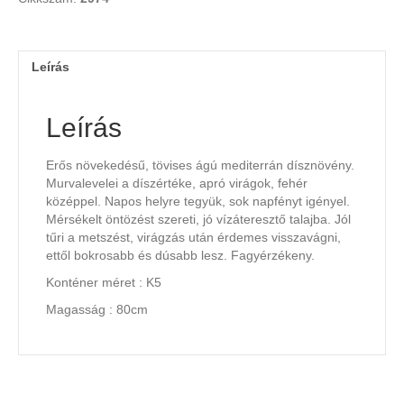
Leírás
Leírás
Erős növekedésű, tövises ágú mediterrán dísznövény.
Murvalevelei a díszértéke, apró virágok, fehér
középpel. Napos helyre tegyük, sok napfényt igényel.
Mérsékelt öntözést szereti, jó vízáteresztő talajba. Jól
tűri a metszést, virágzás után érdemes visszavágni,
ettől bokrosabb és dúsabb lesz. Fagyérzékeny.
Konténer méret : K5
Magasság : 80cm