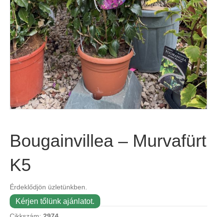
Bougainvillea – Murvafürt
K5
Érdeklődjön üzletünkben.
Kérjen tőlünk ajánlatot.
Cikkszám:
2974