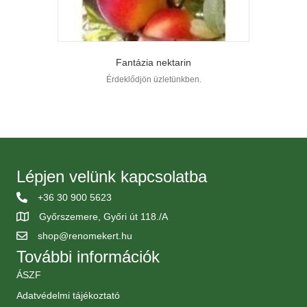
Fantázia nektarin
Érdeklődjön üzletünkben.
Lépjen velünk kapcsolatba
+36 30 900 5623
Győrszemere, Győri út 118./A
shop@renomekert.hu
További információk
ÁSZF
Adatvédelmi tájékoztató