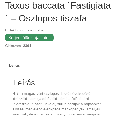
Taxus baccata ´Fastigiata
´ – Oszlopos tiszafa
Érdeklődjön üzletünkben.
Kérjen tőlünk ajánlatot.
Cikkszám:
2361
Leírás
Leírás
4-7 m magas, zárt oszlopos, lassú növekedésű
örökzöld. Lombja sötétzöld, tömött, felfelé törő.
Sötétzöld, tűszerű levelei, sűrűn borítják a hajtásokat.
Ősszel megjelenő élénkpiros magköpenyek, amelyek
vonzóak, de a mag és a növény többi része mérgező.