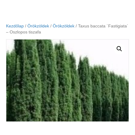
Kezdőlap
/
Örökzöldek
/
Örökzöldek
/ Taxus baccata ´Fastigiata´
– Oszlopos tiszafa