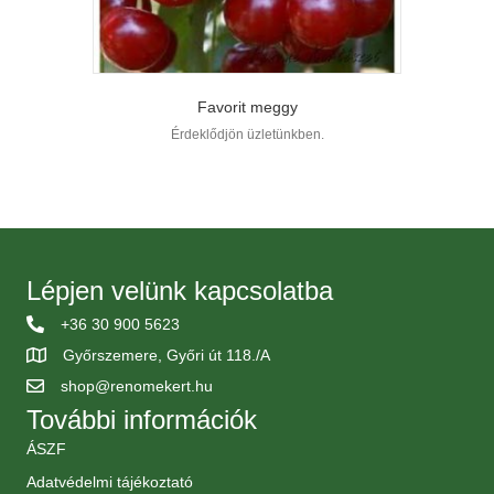
Favorit meggy
Érdeklődjön üzletünkben.
Lépjen velünk kapcsolatba
+36 30 900 5623
Győrszemere, Győri út 118./A
shop@renomekert.hu
További információk
ÁSZF
Adatvédelmi tájékoztató