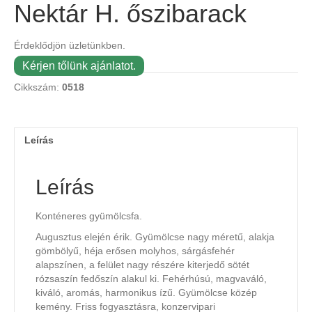
Nektár H. őszibarack
Érdeklődjön üzletünkben.
Kérjen tőlünk ajánlatot.
Cikkszám:
0518
Leírás
Leírás
Konténeres gyümölcsfa.
Augusztus elején érik. Gyümölcse nagy méretű, alakja
gömbölyű, héja erősen molyhos, sárgásfehér
alapszínen, a felület nagy részére kiterjedő sötét
rózsaszín fedőszín alakul ki. Fehérhúsú, magvaváló,
kiváló, aromás, harmonikus ízű. Gyümölcse közép
kemény. Friss fogyasztásra, konzervipari