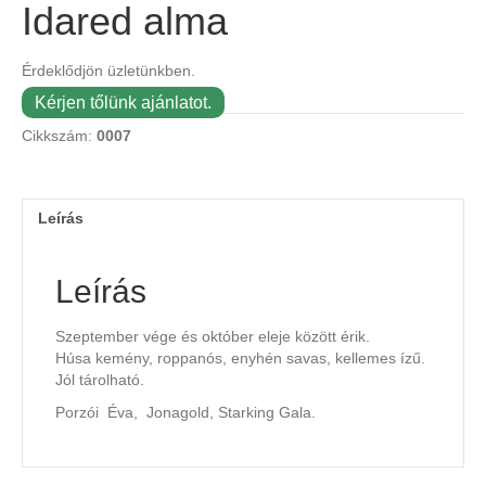
Idared alma
Érdeklődjön üzletünkben.
Kérjen tőlünk ajánlatot.
Cikkszám:
0007
Leírás
Leírás
Szeptember vége és október eleje között érik.
Húsa kemény, roppanós, enyhén savas, kellemes ízű.
Jól tárolható.
Porzói Éva, Jonagold, Starking Gala.