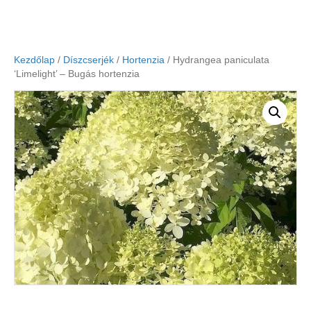
Kezdőlap
/
Díszcserjék
/
Hortenzia
/ Hydrangea paniculata
‘Limelight’ – Bugás hortenzia