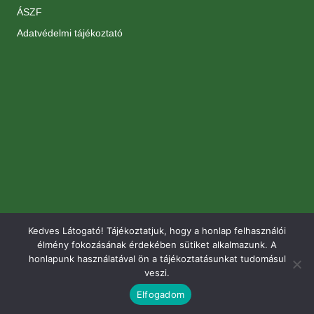
ÁSZF
Adatvédelmi tájékoztató
Kedves Látogató! Tájékoztatjuk, hogy a honlap felhasználói
élmény fokozásának érdekében sütiket alkalmazunk. A
honlapunk használatával ön a tájékoztatásunkat tudomásul
veszi.
Elfogadom
© 2026 Renomé Kertészet. Minden jog fenntartva.