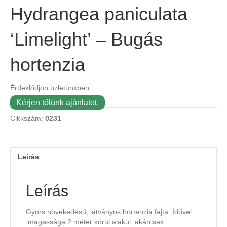
Hydrangea paniculata
‘Limelight’ – Bugás
hortenzia
Érdeklődjön üzletünkben.
Kérjen tőlünk ajánlatot.
Cikkszám:
0231
Leírás
Leírás
Gyors növekedésű, látványos hortenzia fajta. Ídővel
magassága 2 méter körül alakul, akárcsak