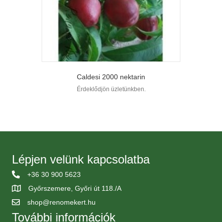
Caldesi 2000 nektarin
Érdeklődjön üzletünkben.
Lépjen velünk kapcsolatba
+36 30 900 5623
Győrszemere, Győri út 118./A
shop@renomekert.hu
További információk