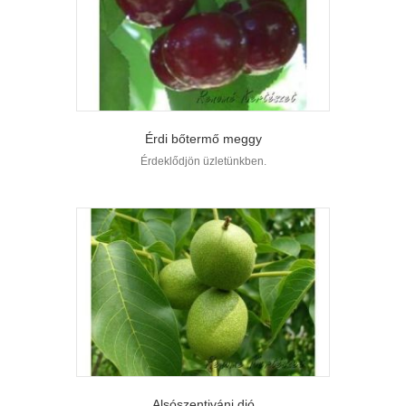
Érdi bőtermő meggy
Érdeklődjön üzletünkben.
Alsószentiváni dió