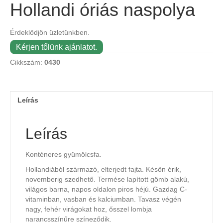
Hollandi óriás naspolya
Érdeklődjön üzletünkben.
Kérjen tőlünk ajánlatot.
Cikkszám:
0430
Leírás
Leírás
Konténeres gyümölcsfa.
Hollandiából származó, elterjedt fajta. Későn érik,
novemberig szedhető. Termése lapított gömb alakú,
világos barna, napos oldalon piros héjú. Gazdag C-
vitaminban, vasban és kalciumban. Tavasz végén
nagy, fehér virágokat hoz, ősszel lombja
narancsszínűre színeződik.