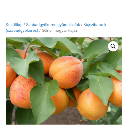
Kezdőlap
/
Szabadgyökeres gyümölcsfák
/
Kajszibarack
(szabadgyökeres)
/ Gönci magyar kajszi