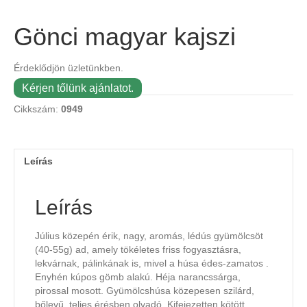
Gönci magyar kajszi
Érdeklődjön üzletünkben.
Kérjen tőlünk ajánlatot.
Cikkszám:
0949
Leírás
Leírás
Július közepén érik, nagy, aromás, lédús gyümölcsöt
(40-55g) ad, amely tökéletes friss fogyasztásra,
lekvárnak, pálinkának is, mivel a húsa édes-zamatos .
Enyhén kúpos gömb alakú. Héja narancssárga,
pirossal mosott. Gyümölcshúsa közepesen szilárd,
bőlevű, teljes érésben olvadó. Kifejezetten kötött