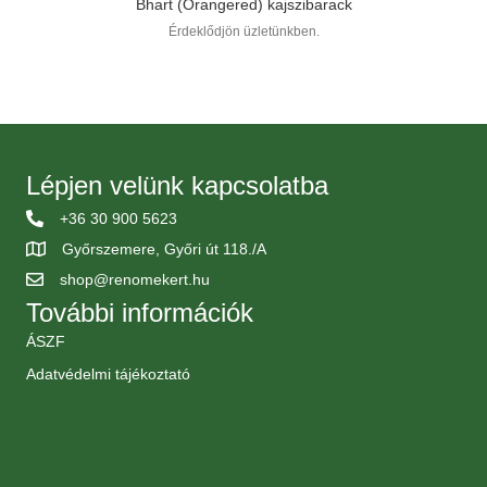
Bhart (Orangered) kajszibarack
Érdeklődjön üzletünkben.
Lépjen velünk kapcsolatba
+36 30 900 5623
Győrszemere, Győri út 118./A
shop@renomekert.hu
További információk
ÁSZF
Adatvédelmi tájékoztató