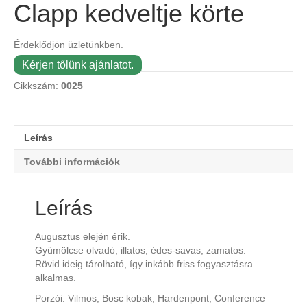
Clapp kedveltje körte
Érdeklődjön üzletünkben.
Kérjen tőlünk ajánlatot.
Cikkszám:
0025
Leírás
További információk
Leírás
Augusztus elején érik.
Gyümölcse olvadó, illatos, édes-savas, zamatos.
Rövid ideig tárolható, így inkább friss fogyasztásra
alkalmas.
Porzói: Vilmos, Bosc kobak, Hardenpont, Conference