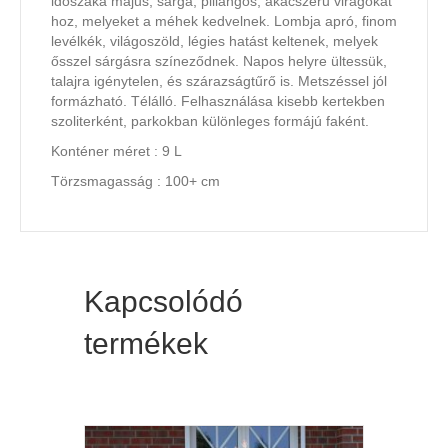
időszaka május, sárga, pillangós, akácszerű virágokat
hoz, melyeket a méhek kedvelnek. Lombja apró, finom
levélkék, világoszöld, légies hatást keltenek, melyek
ősszel sárgásra színeződnek. Napos helyre ültessük,
talajra igénytelen, és szárazságtűrő is. Metszéssel jól
formázható. Télálló. Felhasználása kisebb kertekben
szoliterként, parkokban különleges formájú faként.
Konténer méret : 9 L
Törzsmagasság : 100+ cm
Kapcsolódó
termékek