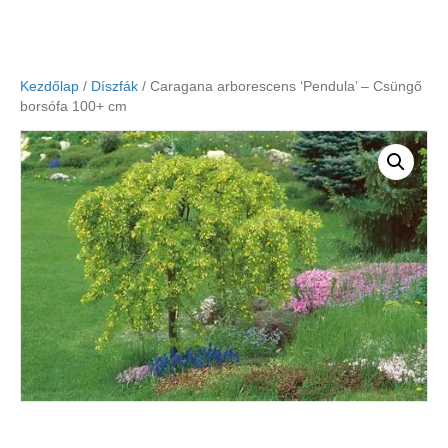
Kezdőlap
/
Díszfák
/ Caragana arborescens ‘Pendula’ – Csüngő
borsófa 100+ cm