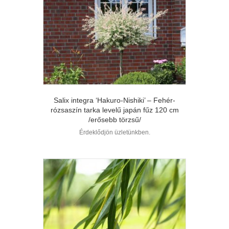
Salix integra ‘Hakuro-Nishiki’ – Fehér-
rózsaszín tarka levelű japán fűz 120 cm
/erősebb törzsű/
Érdeklődjön üzletünkben.