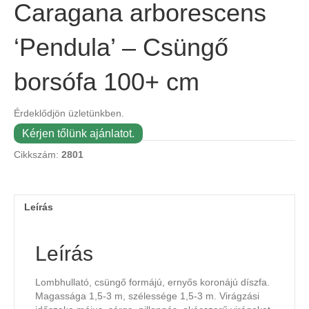
Caragana arborescens
‘Pendula’ – Csüngő
borsófa 100+ cm
Érdeklődjön üzletünkben.
Kérjen tőlünk ajánlatot.
Cikkszám:
2801
Leírás
Leírás
Lombhullató, csüngő formájú, ernyős koronájú díszfa.
Magassága 1,5-3 m, szélessége 1,5-3 m. Virágzási