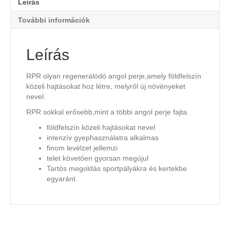
Leírás
További információk
Leírás
RPR olyan regenerálódó angol perje,amely földfelszín
közeli hajtásokat hoz létre, melyről új növényeket
nevel.
RPR sokkal erősebb,mint a többi angol perje fajta.
földfelszín közeli hajtásokat nevel
intenzív gyephasználatra alkalmas
finom levélzet jellemzi
telet követően gyorsan megújul
Tartós megoldás sportpályákra és kertekbe
egyaránt.