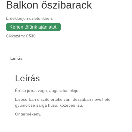
Balkon őszibarack
Érdeklődjön üzletünkben.
Kérjen tőlünk ajánlatot.
Cikkszám:
0530
Leírás
Leírás
Érése július vége, augusztus eleje.
Elsősorban díszítő értéke van, dézsában nevelhető,
gyümölcse sárga húsú, közepes ízű.
Öntermékeny.