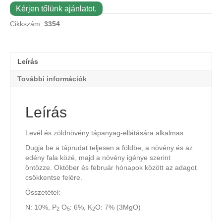
Kérjen tőlünk ajánlatot.
Cikkszám:
3354
Leírás
További információk
Leírás
Levél és zöldnövény tápanyag-ellátására alkalmas.
Dugja be a táprudat teljesen a földbe, a növény és az
edény fala közé, majd a növény igénye szerint
öntözze. Október és február hónapok között az adagot
csökkentse felére.
Összetétel:
N: 10%, P
O
: 6%, K
O: 7% (3MgO)
2
5
2