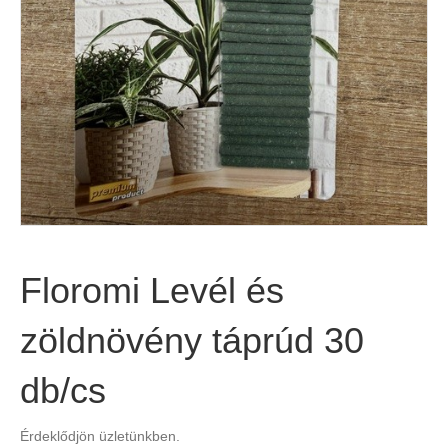
Floromi Levél és
zöldnövény táprúd 30
db/cs
Érdeklődjön üzletünkben.