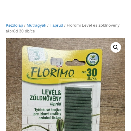
Kezdőlap
/
Műtrágyák
/
Táprúd
/ Floromi Levél és zöldnövény
táprúd 30 db/cs