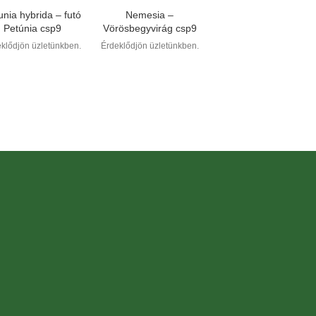
unia hybrida – futó
Nemesia –
Petúnia csp9
Vörösbegyvirág csp9
klődjön üzletünkben.
Érdeklődjön üzletünkben.