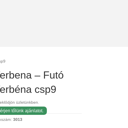
sp9
erbena – Futó
erbéna csp9
eklődjön üzletünkben.
érjen tőlünk ajánlatot.
kszám:
3013