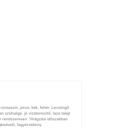
 rózsaszín, piros, kék, fehér. Lecsüngő
 szüksége, jó vízáteresztő, laza talajt
en rendszeresen. Virágzási időszakban
gkedvelő, fagyérzékeny.