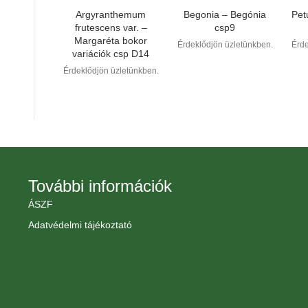
Argyranthemum
Begonia – Begónia
Pet
frutescens var. –
csp9
Margaréta bokor
Érdeklődjön üzletünkben.
Érde
variációk csp D14
Érdeklődjön üzletünkben.
További információk
ÁSZF
Adatvédelmi tájékoztató