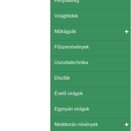
Fenyőkéreg
Virágföldek
Műtrágyák
Fűszernövények
Uszodatechnika
Díszfák
Évelő virágok
Egynyári virágok
Mediterrán növények