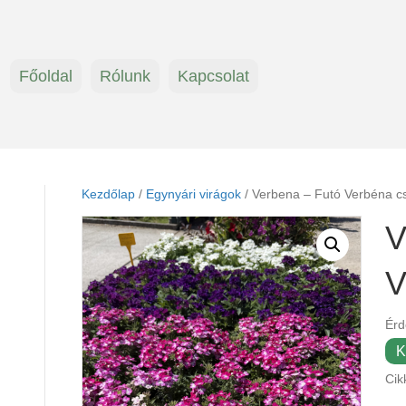
Főoldal
Rólunk
Kapcsolat
Kezdőlap
/
Egynyári virágok
/ Verbena – Futó Verbéna c
V
V
Érd
K
Cik