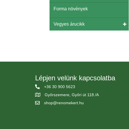
Forma növények
Vegyes árucikk
Lépjen velünk kapcsolatba
+36 30 900 5623
Győrszemere, Győri út 118./A
shop@renomekert.hu