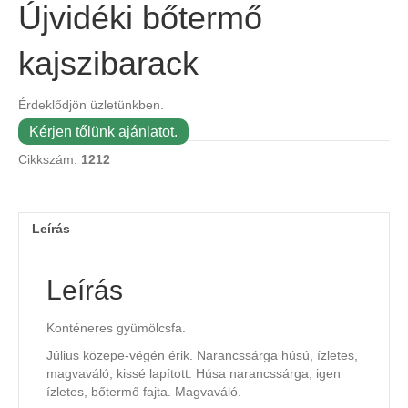
Újvidéki bőtermő
kajszibarack
Érdeklődjön üzletünkben.
Kérjen tőlünk ajánlatot.
Cikkszám:
1212
Leírás
Leírás
Konténeres gyümölcsfa.
Július közepe-végén érik. Narancssárga húsú, ízletes,
magvaváló, kissé lapított. Húsa narancssárga, igen
ízletes, bőtermő fajta. Magvaváló.