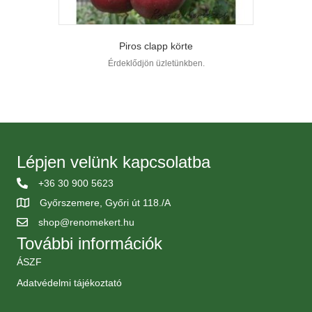
Piros clapp körte
Érdeklődjön üzletünkben.
Lépjen velünk kapcsolatba
+36 30 900 5623
Győrszemere, Győri út 118./A
shop@renomekert.hu
További információk
ÁSZF
Adatvédelmi tájékoztató