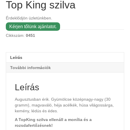
Top King szilva
Érdeklődjön üzletünkben.
Kérjen tőlünk ajánlatot.
Cikkszám:
0451
Leírás
További információk
Leírás
Augusztusban érik. Gyümölcse középnagy-nagy (30
gramm), magvaváló, héja acélkék, húsa világossárga,
kemény, lédús és édes.
A TopKing szilva ellenáll a monília és a
rozsdafertőzésnek!