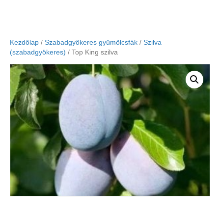
Kezdőlap
/
Szabadgyökeres gyümölcsfák
/
Szilva
(szabadgyökeres)
/ Top King szilva