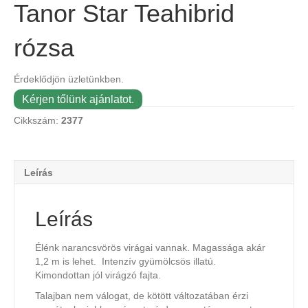
Tanor Star Teahibrid
rózsa
Érdeklődjön üzletünkben.
Kérjen tőlünk ajánlatot.
Cikkszám:
2377
Leírás
Leírás
Élénk narancsvörös virágai vannak. Magassága akár
1,2 m is lehet. Intenzív gyümölcsös illatú.
Kimondottan jól virágzó fajta.
Talajban nem válogat, de kötött változatában érzi