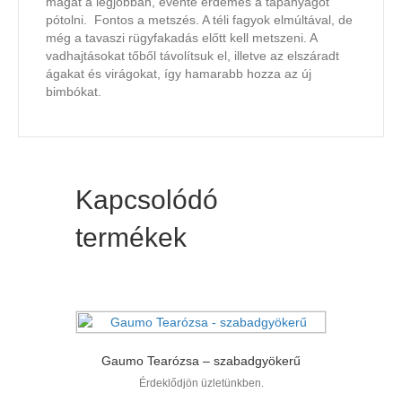
magát a legjobban, évente érdemes a tápanyagot
pótolni. Fontos a metszés. A téli fagyok elmúltával, de
még a tavaszi rügyfakadás előtt kell metszeni. A
vadhajtásokat tőből távolítsuk el, illetve az elszáradt
ágakat és virágokat, így hamarabb hozza az új
bimbókat.
Kapcsolódó
termékek
Gaumo Tearózsa – szabadgyökerű
Érdeklődjön üzletünkben.