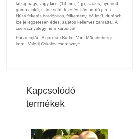
középnagy, vagy kicsi (18 mm, 4 g), széles, nyomott
gömb alakú; színe sötét feketés-lilás bordó piros.
Húsa feketés bordópiros, félkemény, bő levű, duránci;
íze jellegzetesen édes, sajátos kellemes zamattal. A
cseresznyelégy nem károsítja!!
Porzó fajtái: Bigarreau Burlat, Van, Münchebergi
korai, Valerij Cskalov cseresznye.
Kapcsolódó
termékek