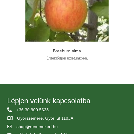
Braeburn alma
Érdeklődjön üzletünkben.
Lépjen velünk kapcsolatba
+36 30 900 5623
Győrszemere, Győri út 118./A
shop@renomekert.hu