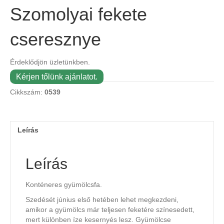
Szomolyai fekete
cseresznye
Érdeklődjön üzletünkben.
Kérjen tőlünk ajánlatot.
Cikkszám:
0539
Leírás
Leírás
Konténeres gyümölcsfa.
Szedését június első hetében lehet megkezdeni,
amikor a gyümölcs már teljesen feketére színesedett,
mert különben íze kesernyés lesz. Gyümölcse