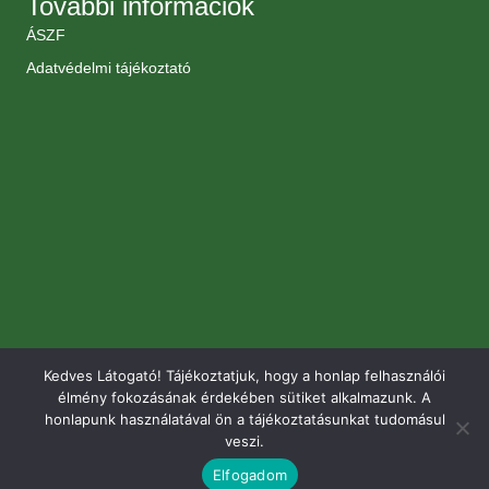
További információk
ÁSZF
Adatvédelmi tájékoztató
Kedves Látogató! Tájékoztatjuk, hogy a honlap felhasználói
élmény fokozásának érdekében sütiket alkalmazunk. A
honlapunk használatával ön a tájékoztatásunkat tudomásul
veszi.
Elfogadom
© 2026 Renomé Kertészet. Minden jog fenntartva.