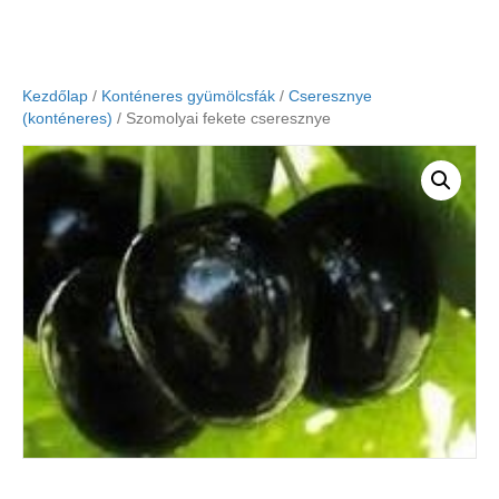
Kezdőlap
/
Konténeres gyümölcsfák
/
Cseresznye
(konténeres)
/ Szomolyai fekete cseresznye