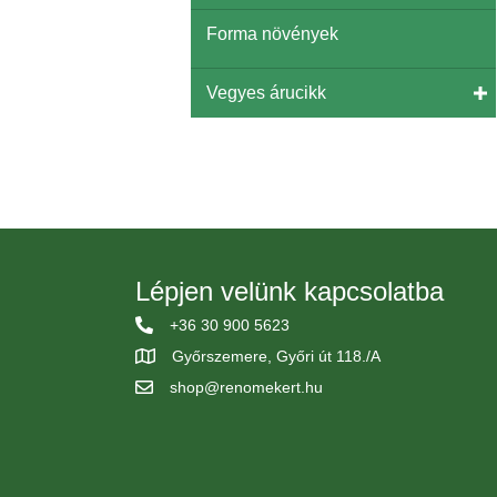
Forma növények
Vegyes árucikk
Lépjen velünk kapcsolatba
+36 30 900 5623
Győrszemere, Győri út 118./A
shop@renomekert.hu