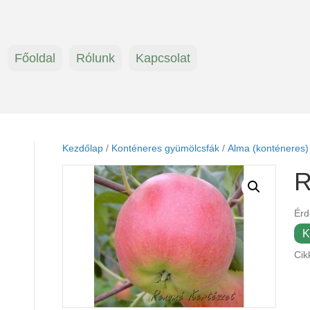
Főoldal
Rólunk
Kapcsolat
Kezdőlap
/
Konténeres gyümölcsfák
/
Alma (konténeres)
R
Érd
K
Cik