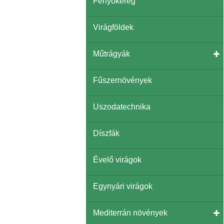
Fenyőkéreg
Virágföldek
Műtrágyák
Fűszernövények
Uszodatechnika
Díszfák
Évelő virágok
Egynyári virágok
Mediterrán növények