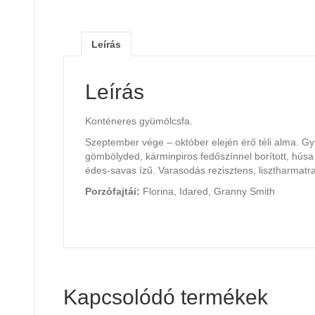
Leírás
Leírás
Konténeres gyümölcsfa.
Szeptember vége – október elején érő téli alma. 
gömbölyded, kárminpiros fedőszínnel borított, hús
édes-savas ízű. Varasodás rezisztens, lisztharmatra
Porzófajtái:
Florina, Idared, Granny Smith
Kapcsolódó termékek