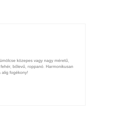
Gyümölcse közepes vagy nagy méretű,
a fehér, bőlevű, roppanó. Harmonikusan
 alig fogékony!