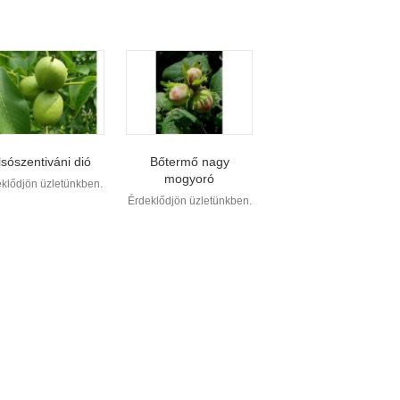
lsószentiváni dió
Bőtermő nagy
mogyoró
klődjön üzletünkben.
Érdeklődjön üzletünkben.