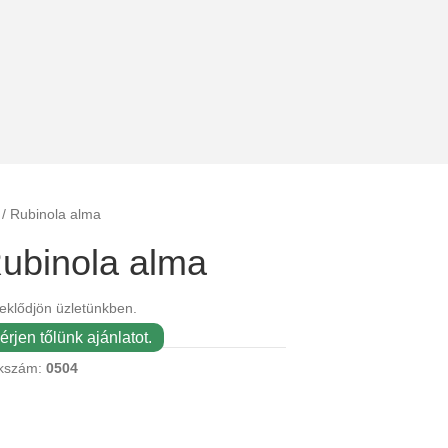
/ Rubinola alma
ubinola alma
eklődjön üzletünkben.
érjen tőlünk ajánlatot.
kszám:
0504