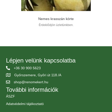
Nemes krasszán körte
Érdeklődjön üzletünkben.
Lépjen velünk kapcsolatba
+36 30 900 5623
Győrszemere, Győri út 118./A
shop@renomekert.hu
További információk
ÁSZF
Adatvédelmi tájékoztató