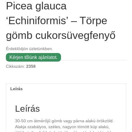
Picea glauca
‘Echiniformis’ – Törpe
gömb cukorsüvegfenyő
Érdeklődjön üzletünkben.
Kérjen tőlünk ajánlatot.
Cikkszám:
2358
Leírás
Leírás
30-50 cm átmérőjű gömb vagy párna alakú örökzöld.
Alakja szabályos, széles, nagyon tömött kúp alakú,