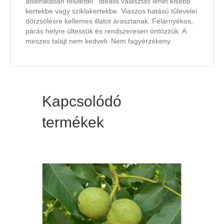
átláthatatlan felülettel. ideális választás lehet kisebb
kertekbe vagy sziklakertekbe. Viaszos hatású tűlevelei
dörzsölésre kellemes illatot árasztanak. Félárnyékos,
párás helyre ültessük és rendszeresen öntözzük. A
meszes talajt nem kedveli. Nem fagyérzékeny.
Kapcsolódó
termékek