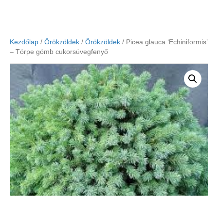
Kezdőlap
/
Örökzöldek
/
Örökzöldek
/ Picea glauca ‘Echiniformis’
– Törpe gömb cukorsüvegfenyő