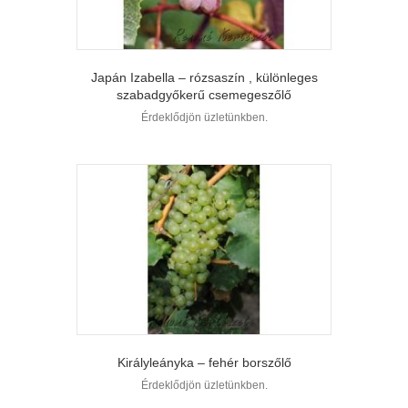
Japán Izabella – rózsaszín , különleges
szabadgyőkerű csemegeszőlő
Érdeklődjön üzletünkben.
Királyleányka – fehér borszőlő
Érdeklődjön üzletünkben.