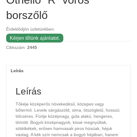
borszőlő
Érdeklődjön üzletünkben.
Kérjen tőlünk ajánlatot.
Cikkszám:
2445
Leírás
Leírás
Tőkéje középerős növekedésű, közepes vagy
bőtermő. Levele sárgászöld, sima, ötszögletű, hosszú
tölcséres. Fürtje középnagy, gúla alakú, hengeres,
tömött. Bogyói középnagyok, kissé megnyúltak,
sötétkékek, erősen hamvasak piros húsúak, héjuk
vastag. A kék szín nemcsak a bogyó héjában, hanem