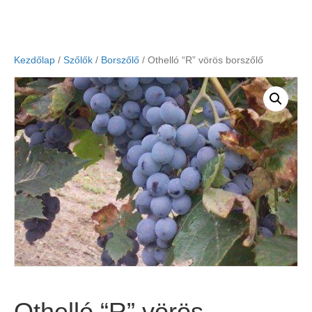
Kezdőlap
/
Szőlők
/
Borszőlő
/ Othelló “R” vörös borszőlő
Othelló “R” vörös