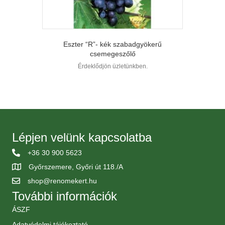
Eszter “R”- kék szabadgyökerű
csemegeszőlő
Érdeklődjön üzletünkben.
Lépjen velünk kapcsolatba
+36 30 900 5623
Győrszemere, Győri út 118./A
shop@renomekert.hu
További információk
ÁSZF
Adatvédelmi tájékoztató