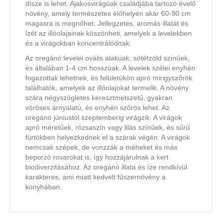
dísze is lehet. Ajakosvirágúak családjába tartozó évelő
növény, amely természetes élőhelyén akár 60-90 cm
magasra is megnőhet. Jellegzetes, aromás illatát és
ízét az illóolajainak köszönheti, amelyek a levelekben
és a virágokban koncentrálódnak.
Az oregánó levelei ovális alakúak, sötétzöld színűek,
és általában 1-4 cm hosszúak. A levelek szélei enyhén
fogazottak lehetnek, és felületükön apró mirigyszőrök
találhatók, amelyek az illóolajokat termelik. A növény
szára négyszögletes keresztmetszetű, gyakran
vöröses árnyalatú, és enyhén szőrös lehet. Az
oregánó júniustól szeptemberig virágzik. A virágok
apró méretűek, rózsaszín vagy lilás színűek, és sűrű
fürtökben helyezkednek el a szárak végén. A virágok
nemcsak szépek, de vonzzák a méheket és más
beporzó rovarokat is, így hozzájárulnak a kert
biodiverzitásához. Az oregánó illata és íze rendkívül
karakteres, ami miatt kedvelt fűszernövény a
konyhában.