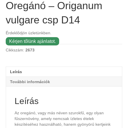
Oregánó – Origanum
vulgare csp D14
Érdeklődjön üzletünkben.
Kérjen tőlünk ajánlatot.
Cikkszám:
2673
Leírás
További információk
Leírás
Az oregánó, vagy más néven szurokfű, egy olyan
fűszernövény, amely nemcsak ízletes ételek
készítéséhez használható, hanem gyönyörű kertjeink