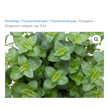
Kezdőlap
/
Fűszernövények
/
Fűszernövények
/ Oregánó –
Origanum vulgare csp D14