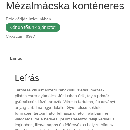
Mézalmácska konténeres
Érdeklődjön üzletünkben.
Kérjen tőlünk ajánlatot.
Cikkszám:
0367
Leírás
Leírás
Termése kis almaszerű rendkívül ízletes, mézes-
pikáns extra gyümölcs. Júniusban érik, így a primőr
gyümölcsök közé tartozik. Vitamin tartalma, és ásványi
anyag tartalma egyedülálló. Gyümölcse sokféle
formában tartósítható, felhasználható. Talajban nem
válogatós, de a nedves, jól vízáteresztő talajt kedveli a
legjobban, illetve napos és félárnyékos helyet. Mínusz