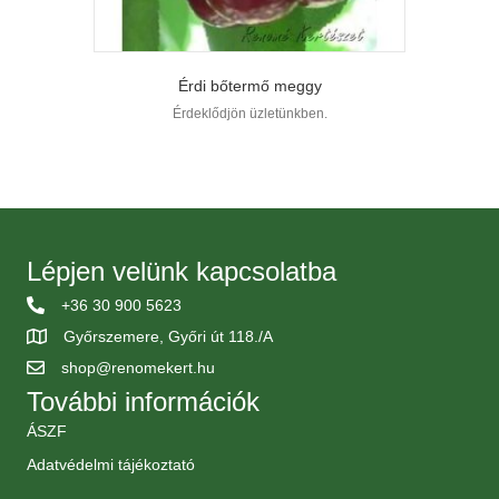
Érdi bőtermő meggy
Érdeklődjön üzletünkben.
Lépjen velünk kapcsolatba
+36 30 900 5623
Győrszemere, Győri út 118./A
shop@renomekert.hu
További információk
ÁSZF
Adatvédelmi tájékoztató