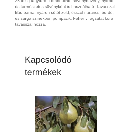
25 fokig fagytűrő. Lombhullató sövénynövény, nyírott
és természetes sövényként is használható. Tavasszal
lilás-barna, nyáron sötét zöld, ősszel narancs, bordó,
és sárga színekben pompázik. Fehér virágzatát kora
tavasszal hozza.
Kapcsolódó
termékek