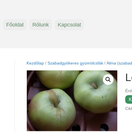
Főoldal
Rólunk
Kapcsolat
Kezdőlap
/
Szabadgyökeres gyümölcsfák
/
Alma (szabad
L
Érd
K
Cik