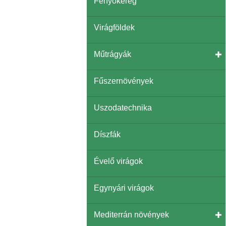
Fenyőkéreg
Virágföldek
Műtrágyák
Fűszernövények
Uszodatechnika
Díszfák
Évelő virágok
Egynyári virágok
Mediterrán növények