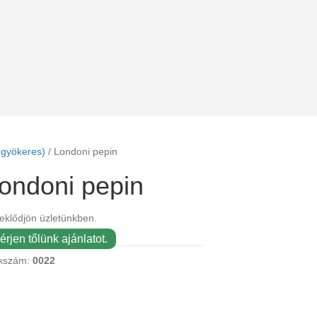
gyökeres)
/ Londoni pepin
ondoni pepin
eklődjön üzletünkben.
érjen tőlünk ajánlatot.
kszám:
0022