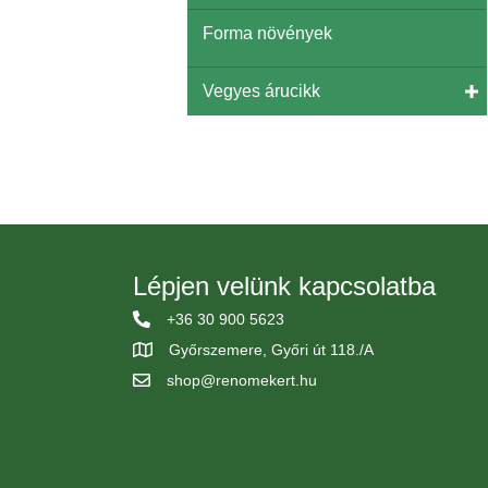
Forma növények
Vegyes árucikk
Lépjen velünk kapcsolatba
+36 30 900 5623
Győrszemere, Győri út 118./A
shop@renomekert.hu