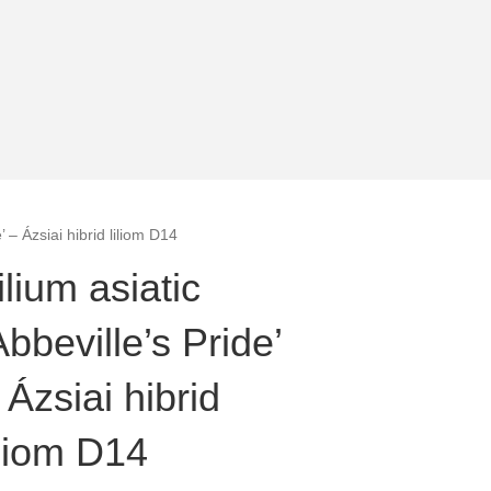
e’ – Ázsiai hibrid liliom D14
ilium asiatic
Abbeville’s Pride’
 Ázsiai hibrid
iliom D14