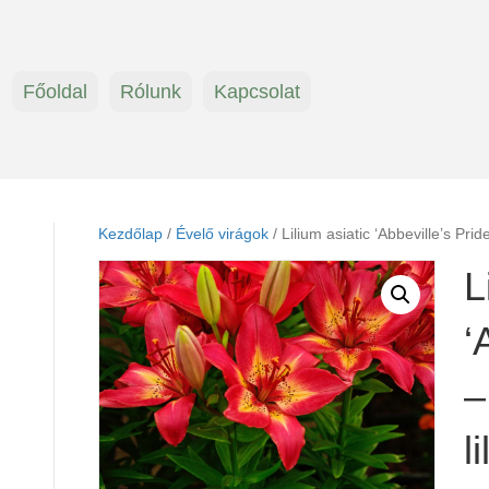
Főoldal
Rólunk
Kapcsolat
Kezdőlap
/
Évelő virágok
/ Lilium asiatic ‘Abbeville’s Prid
L
‘
–
l