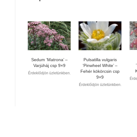
Sedum ‘Matrona’ –
Pulsatilla vulgaris
Varjúháj csp 9×9
‘Pinwheel White’ –
Fehér kökörcsin csp
Érdeklődjön üzletünkben.
9×9
Érde
Érdeklődjön üzletünkben.