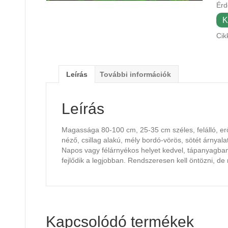
Érd
K
Cik
Leírás
További információk
Leírás
Magassága 80-100 cm, 25-35 cm széles, felálló, erőt
néző, csillag alakú, mély bordó-vörös, sötét árnyala
Napos vagy félárnyékos helyet kedvel, tápanyagban 
fejlődik a legjobban. Rendszeresen kell öntözni, d
Kapcsolódó termékek