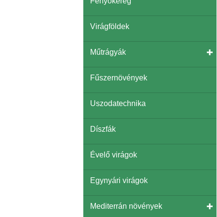
Fenyőkéreg
Virágföldek
Műtrágyák
Fűszernövények
Uszodatechnika
Díszfák
Évelő virágok
Egynyári virágok
Mediterrán növények