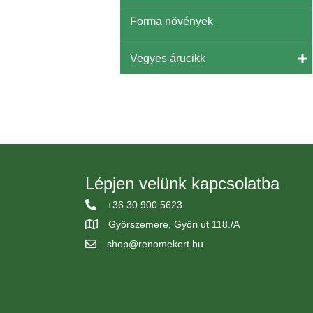
Forma növények
Vegyes árucikk
Lépjen velünk kapcsolatba
+36 30 900 5623
Győrszemere, Győri út 118./A
shop@renomekert.hu