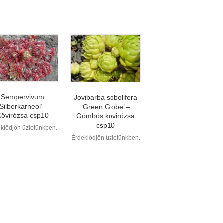
Sempervivum
Jovibarba sobolifera
‘Silberkarneol’ –
‘Green Globe’ –
Kövirózsa csp10
Gömbös kövirózsa
csp10
klődjön üzletünkben.
Érdeklődjön üzletünkben.