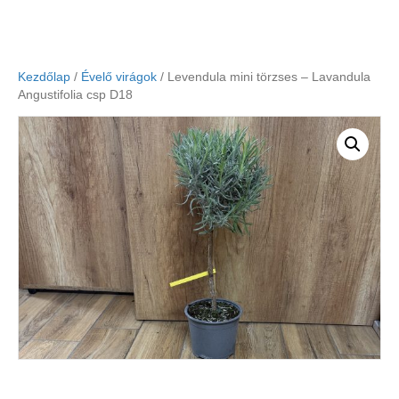
Kezdőlap
/
Évelő virágok
/ Levendula mini törzses – Lavandula
Angustifolia csp D18