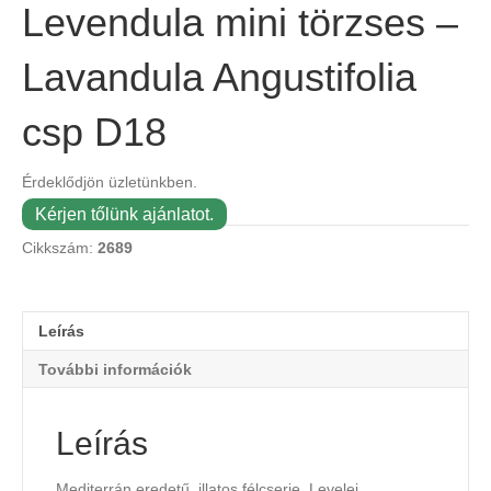
Levendula mini törzses –
Lavandula Angustifolia
csp D18
Érdeklődjön üzletünkben.
Kérjen tőlünk ajánlatot.
Cikkszám:
2689
Leírás
További információk
Leírás
Mediterrán eredetű, illatos félcserje. Levelei