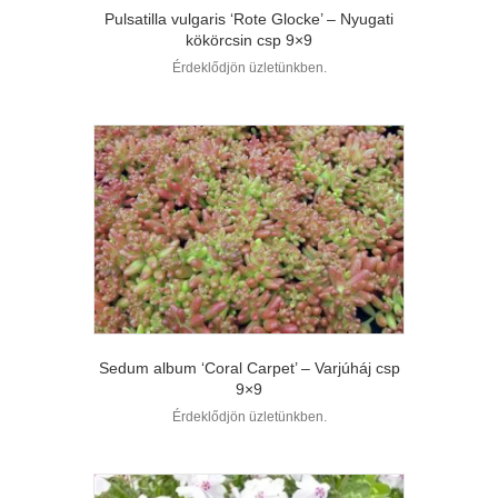
Pulsatilla vulgaris ‘Rote Glocke’ – Nyugati
kökörcsin csp 9×9
Érdeklődjön üzletünkben.
Sedum album ‘Coral Carpet’ – Varjúháj csp
9×9
Érdeklődjön üzletünkben.