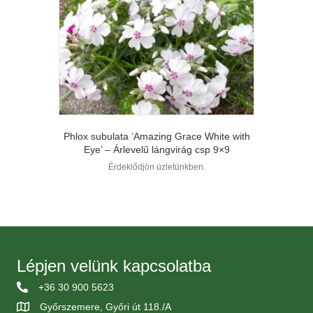
Phlox subulata ‘Amazing Grace White with
Eye’ – Árlevelű lángvirág csp 9×9
Érdeklődjön üzletünkben.
Lépjen velünk kapcsolatba
+36 30 900 5623
Győrszemere, Győri út 118./A