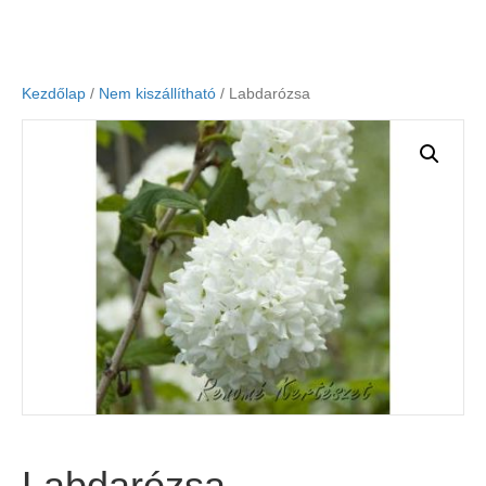
Kezdőlap
/
Nem kiszállítható
/ Labdarózsa
Labdarózsa