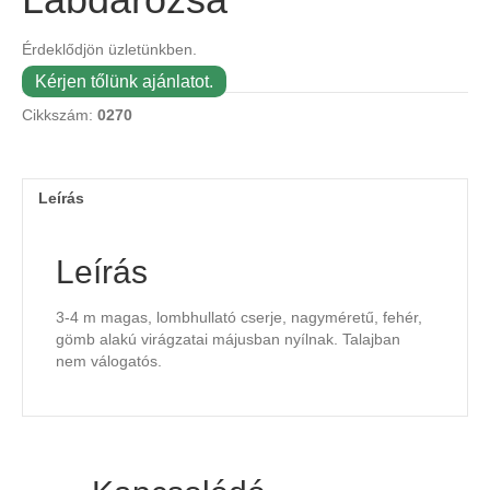
Érdeklődjön üzletünkben.
Kérjen tőlünk ajánlatot.
Cikkszám:
0270
Leírás
Leírás
3-4 m magas, lombhullató cserje, nagyméretű, fehér,
gömb alakú virágzatai májusban nyílnak. Talajban
nem válogatós.