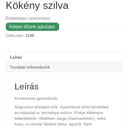
Kökény szilva
Érdeklődjön üzletünkben.
Kérjen tőlünk ajánlatot.
Cikkszám:
1146
Leírás
További információk
Leírás
Konténeres gyümölcsfa.
Augusztus közepén érik. Gyümölcse lehet kerekded
és tojásdad is, kocsánya szőrös. A héja többnyire
kékesfekete, ritkábban sárga (hamvasfehér), édes
húsú, a csontár felülete sima, lapított. Nem