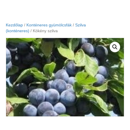
Kezdőlap
/
Konténeres gyümölcsfák
/
Szilva
(konténeres)
/ Kökény szilva