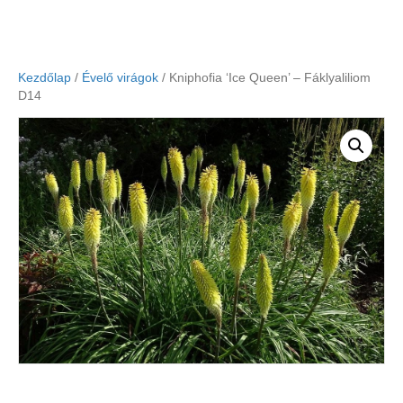
Kezdőlap
/
Évelő virágok
/ Kniphofia ‘Ice Queen’ – Fáklyaliliom
D14