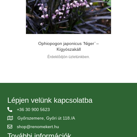
Ophiopogon japonicus ‘Niger’ –
Kígyószakáll
Érdeklődjön üzletünkben.
Lépjen velünk kapcsolatba
+36 30 900 5623
Győrszemere, Győri út 118./A
shop@renomekert.hu
További információk