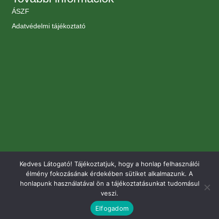
ÁSZF
Adatvédelmi tájékoztató
Kedves Látogató! Tájékoztatjuk, hogy a honlap felhasználói
élmény fokozásának érdekében sütiket alkalmazunk. A
honlapunk használatával ön a tájékoztatásunkat tudomásul
veszi.
Elfogadom
© 2026 Renomé Kertészet. Minden jog fenntartva.