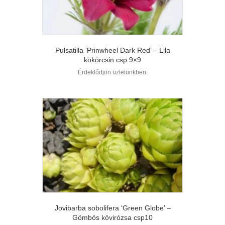
Pulsatilla ‘Prinwheel Dark Red’ – Lila
kökörcsin csp 9×9
Érdeklődjön üzletünkben.
Jovibarba sobolifera ‘Green Globe’ –
Gömbös kövirózsa csp10