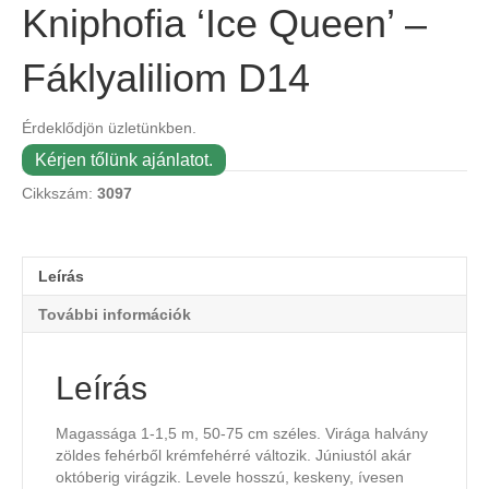
Kniphofia ‘Ice Queen’ –
Fáklyaliliom D14
Érdeklődjön üzletünkben.
Kérjen tőlünk ajánlatot.
Cikkszám:
3097
Leírás
További információk
Leírás
Magassága 1-1,5 m, 50-75 cm széles. Virága halvány
zöldes fehérből krémfehérré változik. Júniustól akár
októberig virágzik. Levele hosszú, keskeny, ívesen