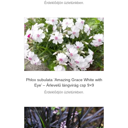
Érdeklődjön üzletünkben.
Phlox subulata ‘Amazing Grace White with
Eye’ – Árlevelű lángvirág csp 9×9
Érdeklődjön üzletünkben.