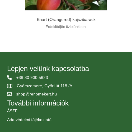
Bhart (Orangered) kajszibarack
Érdeklődjön üzletünkben.
Lépjen velünk kapcsolatba
+36 30 900 5623
Győrszemere, Győri út 118./A
shop@renomekert.hu
További információk
ÁSZF
Adatvédelmi tájékoztató