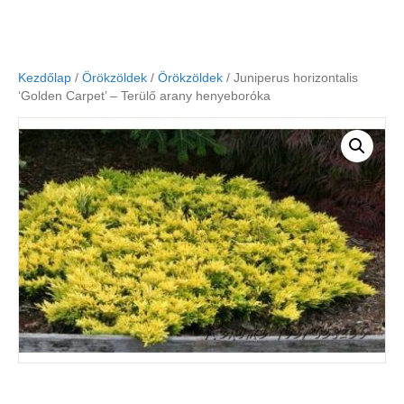
Kezdőlap
/
Örökzöldek
/
Örökzöldek
/ Juniperus horizontalis
‘Golden Carpet’ – Terülő arany henyeboróka