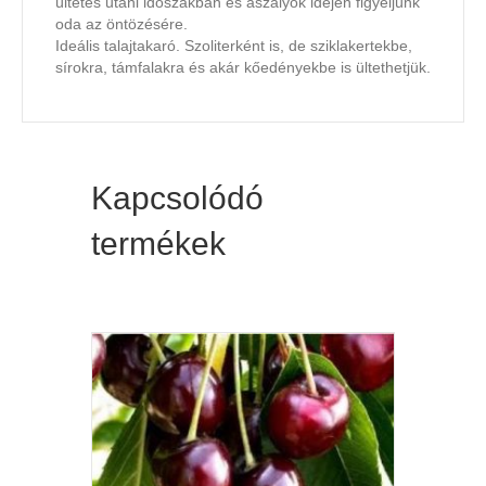
ültetés utáni időszakban és aszályok idején figyeljünk
oda az öntözésére.
Ideális talajtakaró. Szoliterként is, de sziklakertekbe,
sírokra, támfalakra és akár kőedényekbe is ültethetjük.
Kapcsolódó
termékek