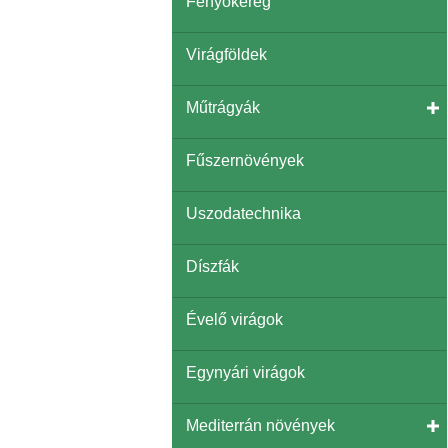
Fenyőkéreg
Virágföldek
Műtrágyák
Fűszernövények
Uszodatechnika
Díszfák
Évelő virágok
Egynyári virágok
Mediterrán növények