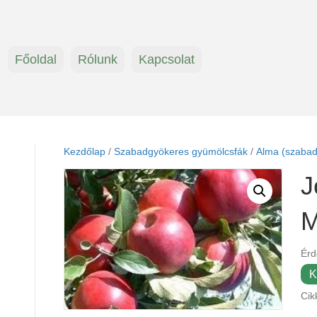
Főoldal
Rólunk
Kapcsolat
Kezdőlap
/
Szabadgyökeres gyümölcsfák
/
Alma (szabad
J
Érd
K
Cik