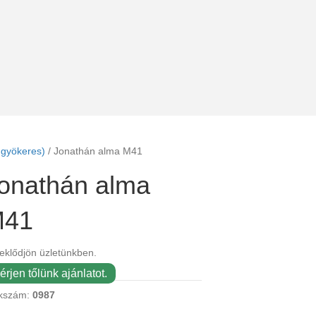
gyökeres)
/ Jonathán alma M41
onathán alma
M41
eklődjön üzletünkben.
érjen tőlünk ajánlatot.
kszám:
0987