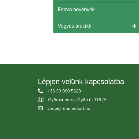
Forma növények
Vegyes árucikk
Lépjen velünk kapcsolatba
+36 30 900 5623
Győrszemere, Győri út 118./A
shop@renomekert.hu