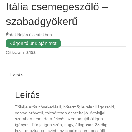
Itália csemegeszőlő –
szabadgyökerű
Érdeklődjön üzletünkben.
Kérjen tőlünk ajánlatot.
Cikkszám:
2452
Leírás
Leírás
Tőkéje erős növekedésű, bőtermő; levele világoszöld,
vastag szövetű, tölcséresen összehajló. A talajjal
szemben nem, de a fekvés szempontjából igen
igényes. Fürtje igen szép, nagy, átlagosan 28 dkg,
laza, gusztusos, „szinte az ideális csemegeszőlő