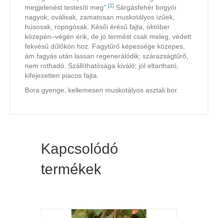
[
1
]
megjelenést testesíti meg”.
Sárgásfehér bogyói
nagyok, oválisak, zamatosan muskotályos ízűek,
húsosak, ropogósak. Késői érésű fajta, október
közepén–végén érik, de jó termést csak meleg, védett
fekvésű dűlőkön hoz. Fagytűrő képessége közepes,
ám fagyás után lassan regenerálódik; szárazságtűrő,
nem rothadó. Szállíthatósága kiváló; jól eltartható,
kifejezetten piacos fajta.
Bora gyenge, kellemesen muskotályos asztali bor.
Kapcsolódó
termékek