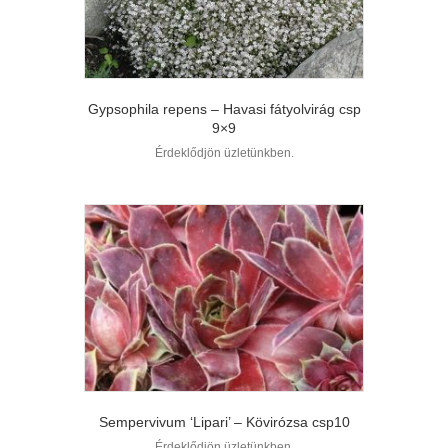
Gypsophila repens – Havasi fátyolvirág csp
9×9
Érdeklődjön üzletünkben.
Sempervivum ‘Lipari’ – Kövirózsa csp10
Érdeklődjön üzletünkben.