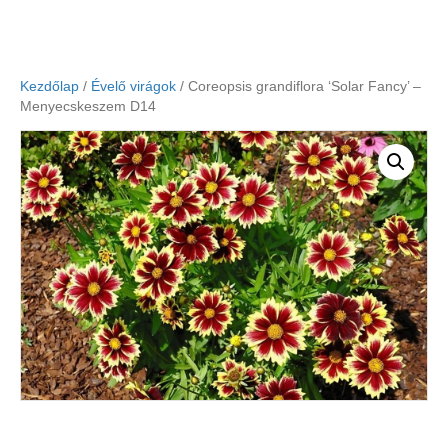
Kezdőlap
/
Évelő virágok
/ Coreopsis grandiflora ‘Solar Fancy’ –
Menyecskeszem D14