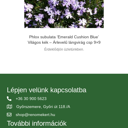
Phlox subulata ‘Emerald Cushion Blue’
Világos kék – Árlevelű lángvirág csp 9×9
Érdeklődjön üzletünkben.
Lépjen velünk kapcsolatba
+36 30 900 5623
Győrszemere, Győri út 118./A
shop@renomekert.hu
További információk