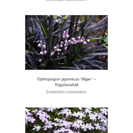
Ophiopogon japonicus ‘Niger’ –
Kígyószakáll
Érdeklődjön üzletünkben.