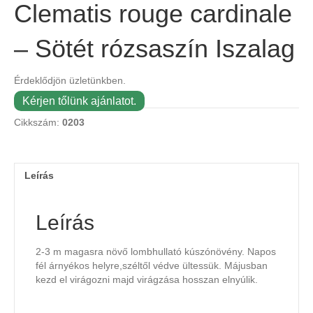
Clematis rouge cardinale
– Sötét rózsaszín Iszalag
Érdeklődjön üzletünkben.
Kérjen tőlünk ajánlatot.
Cikkszám:
0203
Leírás
Leírás
2-3 m magasra növő lombhullató kúszónövény. Napos
fél árnyékos helyre,széltől védve ültessük. Májusban
kezd el virágozni majd virágzása hosszan elnyúlik.