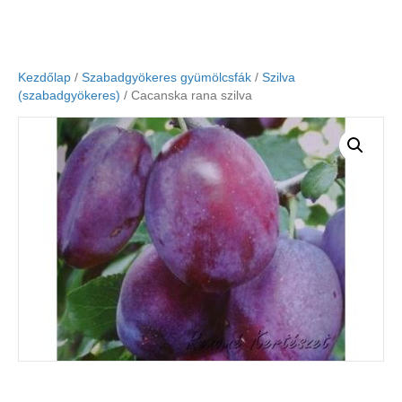
Kezdőlap
/
Szabadgyökeres gyümölcsfák
/
Szilva
(szabadgyökeres)
/ Cacanska rana szilva