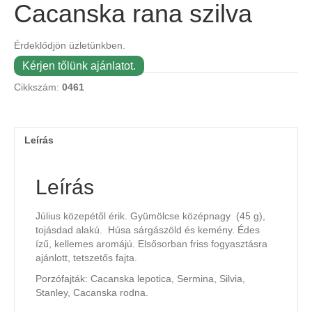
Cacanska rana szilva
Érdeklődjön üzletünkben.
Kérjen tőlünk ajánlatot.
Cikkszám:
0461
Leírás
Leírás
Július közepétől érik. Gyümölcse középnagy (45 g),
tojásdad alakú. Húsa sárgászöld és kemény. Édes
ízű, kellemes aromájú. Elsősorban friss fogyasztásra
ajánlott, tetszetős fajta.
Porzófajták: Cacanska lepotica, Sermina, Silvia,
Stanley, Cacanska rodna.