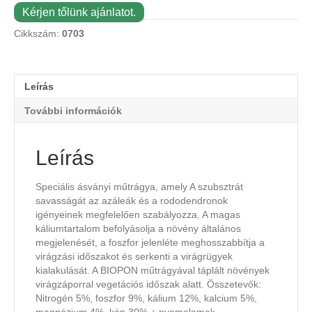
Kérjen tőlünk ajánlatot.
Cikkszám:
0703
Leírás
További információk
Leírás
Speciális ásványi műtrágya, amely A szubsztrát
savasságát az azáleák és a rododendronok
igényeinek megfelelően szabályozza. A magas
káliumtartalom befolyásolja a növény általános
megjelenését, a foszfor jelenléte meghosszabbítja a
virágzási időszakot és serkenti a virágrügyek
kialakulását. A BIOPON műtrágyával táplált növények
virágzáporral vegetációs időszak alatt. Összetevők:
Nitrogén 5%, foszfor 9%, kálium 12%, kalcium 5%,
magnézium 4%, kén 30% + nyomelemek