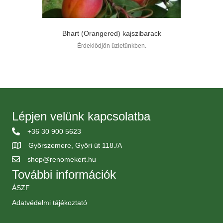
Bhart (Orangered) kajszibarack
Érdeklődjön üzletünkben.
Lépjen velünk kapcsolatba
+36 30 900 5623
Győrszemere, Győri út 118./A
shop@renomekert.hu
További információk
ÁSZF
Adatvédelmi tájékoztató