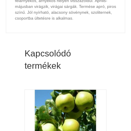
félárnyékos, árnyékos helyen visszazöldül. Április-
májusban virágzik, virágai sárgák. Termése apró, piros
színű. Jól nyírható, alacsony sövénynek, szoliternek,
csoportba ültetésre is alkalmas.
Kapcsolódó
termékek