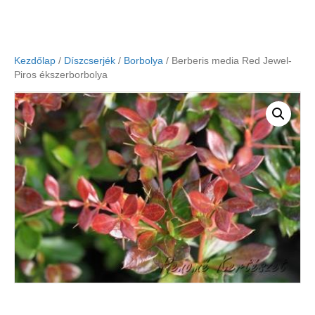
Kezdőlap
/
Díszcserjék
/
Borbolya
/ Berberis media Red Jewel-
Piros ékszerborbolya