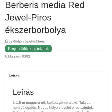
Berberis media Red
Jewel-Piros
ékszerborbolya
Érdeklődjön üzletünkben.
Kérjen tőlünk ajánlatot.
Cikkszám:
0182
Leírás
Leírás
1-1,5 m magasra nő, lapított gömb alakú. Talajban
nem válogatós. Napos helyen levelei piros színűek,