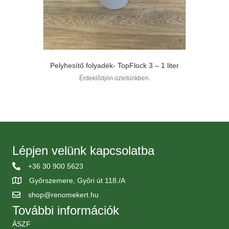
Pelyhesítő folyadék- TopFlock 3 – 1 liter
Érdeklődjön üzletünkben.
Lépjen velünk kapcsolatba
+36 30 900 5623
Győrszemere, Győri út 118./A
shop@renomekert.hu
További információk
ÁSZF