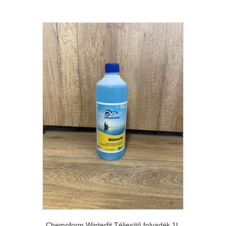
Chemoform Winterfit Téliesítő folyadék 1L