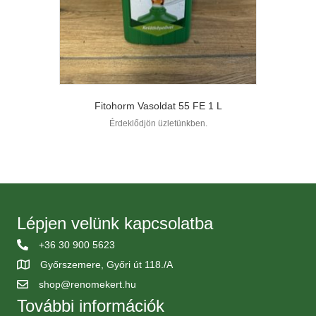
Fitohorm Vasoldat 55 FE 1 L
Érdeklődjön üzletünkben.
Lépjen velünk kapcsolatba
+36 30 900 5623
Győrszemere, Győri út 118./A
shop@renomekert.hu
További információk