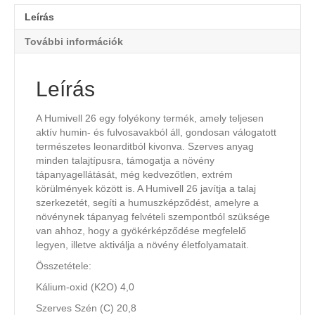
Leírás
További információk
Leírás
A Humivell 26 egy folyékony termék, amely teljesen
aktív humin- és fulvosavakból áll, gondosan válogatott
természetes leonarditból kivonva. Szerves anyag
minden talajtípusra, támogatja a növény
tápanyagellátását, még kedvezőtlen, extrém
körülmények között is. A Humivell 26 javítja a talaj
szerkezetét, segíti a humuszképződést, amelyre a
növénynek tápanyag felvételi szempontból szüksége
van ahhoz, hogy a gyökérképződése megfelelő
legyen, illetve aktiválja a növény életfolyamatait.
Összetétele:
Kálium-oxid (K2O) 4,0
Szerves Szén (C) 20,8