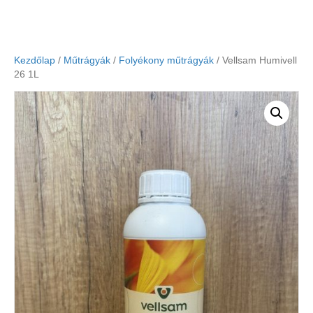
Kezdőlap
/
Műtrágyák
/
Folyékony műtrágyák
/ Vellsam Humivell
26 1L