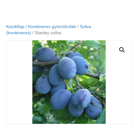
Kezdőlap
/
Konténeres gyümölcsfák
/
Szilva
(konténeres)
/ Stanley szilva