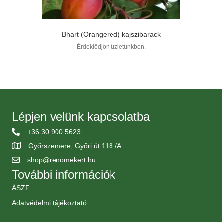
Bhart (Orangered) kajszibarack
Érdeklődjön üzletünkben.
Lépjen velünk kapcsolatba
+36 30 900 5623
Győrszemere, Győri út 118./A
shop@renomekert.hu
További információk
ÁSZF
Adatvédelmi tájékoztató