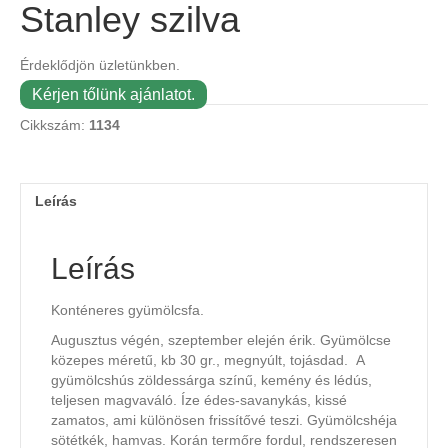
Stanley szilva
Érdeklődjön üzletünkben.
Kérjen tőlünk ajánlatot.
Cikkszám:
1134
Leírás
Leírás
Konténeres gyümölcsfa.
Augusztus végén, szeptember elején érik. Gyümölcse
közepes méretű, kb 30 gr., megnyúlt, tojásdad. A
gyümölcshús zöldessárga színű, kemény és lédús,
teljesen magvaváló. Íze édes-savanykás, kissé
zamatos, ami különösen frissítővé teszi. Gyümölcshéja
sötétkék, hamvas. Korán termőre fordul, rendszeresen