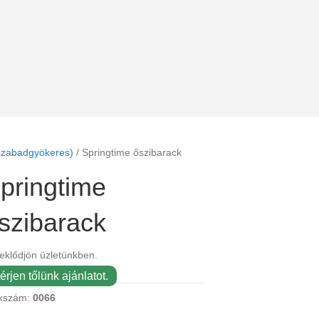
szabadgyökeres)
/ Springtime őszibarack
pringtime
szibarack
eklődjön üzletünkben.
érjen tőlünk ajánlatot.
kszám:
0066