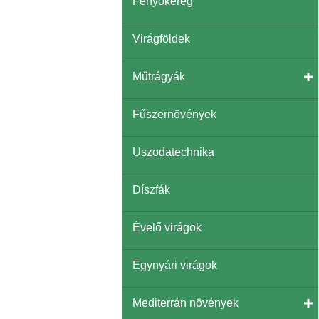
Fenyőkéreg
Virágföldek
Műtrágyák
Fűszernövények
Uszodatechnika
Díszfák
Évelő virágok
Egynyári virágok
Mediterrán növények