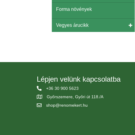
Forma növények
Vegyes árucikk
Lépjen velünk kapcsolatba
+36 30 900 5623
Győrszemere, Győri út 118./A
shop@renomekert.hu