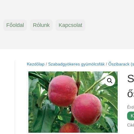
Főoldal
Rólunk
Kapcsolat
Kezdőlap
/
Szabadgyökeres gyümölcsfák
/
Őszibarack (
S
ő
Érd
K
Cik