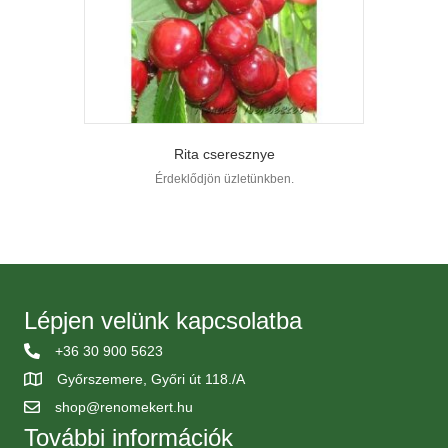
Rita cseresznye
Érdeklődjön üzletünkben.
Lépjen velünk kapcsolatba
+36 30 900 5623
Győrszemere, Győri út 118./A
shop@renomekert.hu
További információk