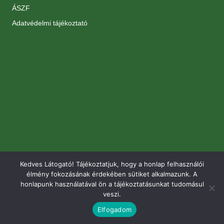
ÁSZF
Adatvédelmi tájékoztató
Kedves Látogató! Tájékoztatjuk, hogy a honlap felhasználói
élmény fokozásának érdekében sütiket alkalmazunk. A
honlapunk használatával ön a tájékoztatásunkat tudomásul
veszi.
Elfogadom
© 2026 Renomé Kertészet. Minden jog fenntartva.