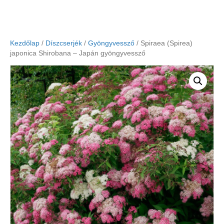
Kezdőlap
/
Díszcserjék
/
Gyöngyvessző
/ Spiraea (Spirea)
japonica Shirobana – Japán gyöngyvessző