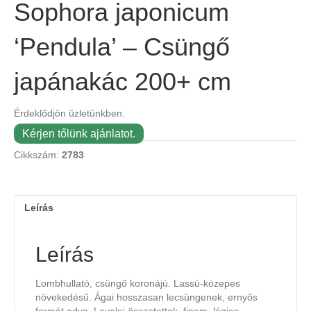
Sophora japonicum
‘Pendula’ – Csüngő
japánakác 200+ cm
Érdeklődjön üzletünkben.
Kérjen tőlünk ajánlatot.
Cikkszám:
2783
Leírás
Leírás
Lombhullató, csüngő koronájú. Lassú-közepes
növekedésű. Ágai hosszasan lecsüngenek, ernyős