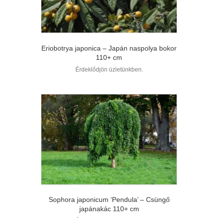
Eriobotrya japonica – Japán naspolya bokor
110+ cm
Érdeklődjön üzletünkben.
Sophora japonicum ‘Pendula’ – Csüngő
japánakác 110+ cm