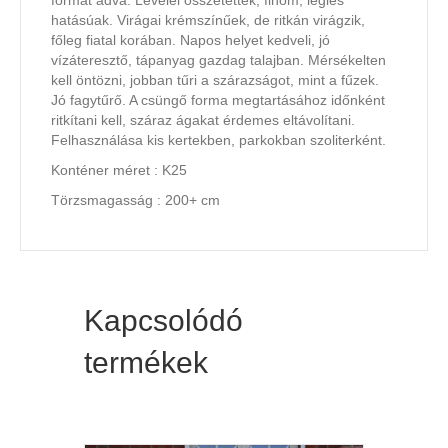
formát adva. Levelei összetettek, finom, légies
hatásúak. Virágai krémszínűek, de ritkán virágzik,
főleg fiatal korában. Napos helyet kedveli, jó
vízáteresztő, tápanyag gazdag talajban. Mérsékelten
kell öntözni, jobban tűri a szárazságot, mint a fűzek.
Jó fagytűrő. A csüngő forma megtartásához időnként
ritkítani kell, száraz ágakat érdemes eltávolítani.
Felhasználása kis kertekben, parkokban szoliterként.
Konténer méret : K25
Törzsmagasság : 200+ cm
Kapcsolódó
termékek