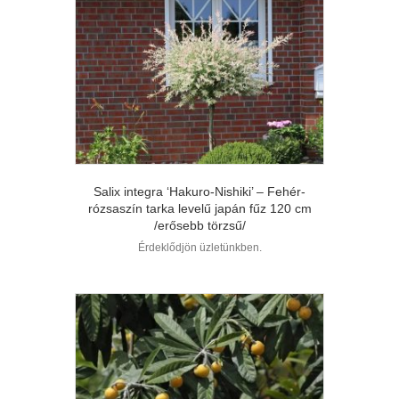
Salix integra ‘Hakuro-Nishiki’ – Fehér-
rózsaszín tarka levelű japán fűz 120 cm
/erősebb törzsű/
Érdeklődjön üzletünkben.