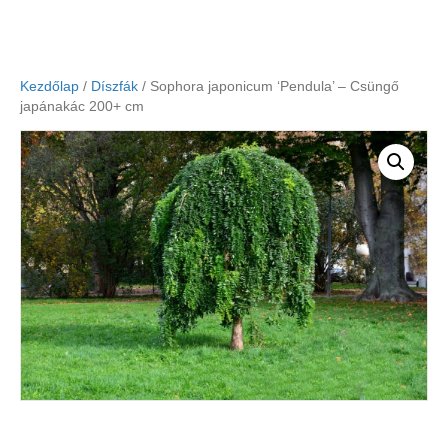
Kezdőlap
/
Díszfák
/ Sophora japonicum ‘Pendula’ – Csüngő
japánakác 200+ cm