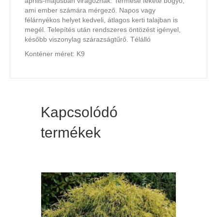
április-májusban virágoznak. Termése fekete bogyó,
ami ember számára mérgező. Napos vagy
félárnyékos helyet kedveli, átlagos kerti talajban is
megél. Telepítés után rendszeres öntözést igényel,
később viszonylag szárazságtűrő. Télálló
Konténer méret: K9
Kapcsolódó
termékek