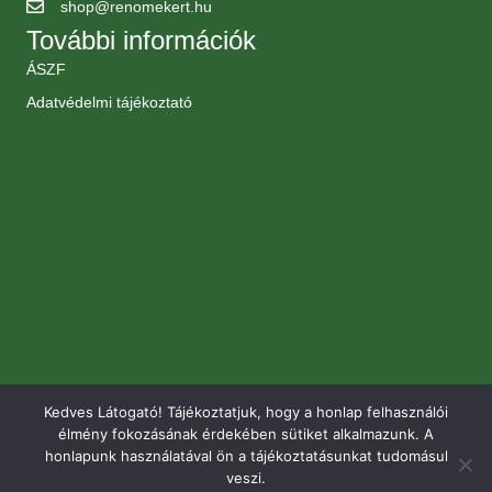
shop@renomekert.hu
További információk
ÁSZF
Adatvédelmi tájékoztató
Kedves Látogató! Tájékoztatjuk, hogy a honlap felhasználói
élmény fokozásának érdekében sütiket alkalmazunk. A
honlapunk használatával ön a tájékoztatásunkat tudomásul
veszi.