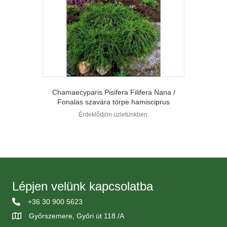
Chamaecyparis Pisifera Filifera Nana /
Fonalas szavára törpe hamisciprus
Érdeklődjön üzletünkben.
Lépjen velünk kapcsolatba
+36 30 900 5623
Győrszemere, Győri út 118./A