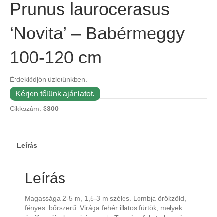
Prunus laurocerasus
‘Novita’ – Babérmeggy
100-120 cm
Érdeklődjön üzletünkben.
Kérjen tőlünk ajánlatot.
Cikkszám:
3300
Leírás
Leírás
Magassága 2-5 m, 1,5-3 m széles. Lombja örökzöld,
fényes, bőrszerű. Virága fehér illatos fürtök, melyek