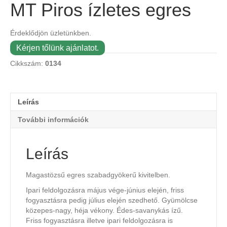
MT Piros ízletes egres
Érdeklődjön üzletünkben.
Kérjen tőlünk ajánlatot.
Cikkszám:
0134
Leírás
További információk
Leírás
Magastözsű egres szabadgyökerű kivitelben.
Ipari feldolgozásra május vége-június elején, friss
fogyasztásra pedig július elején szedhető. Gyümölcse
közepes-nagy, héja vékony. Édes-savanykás ízű.
Friss fogyasztásra illetve ipari feldolgozásra is