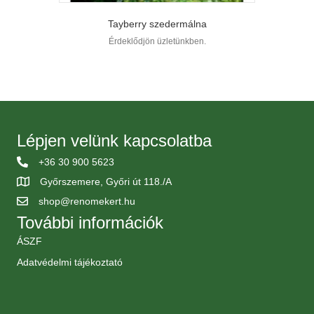
Tayberry szedermálna
Érdeklődjön üzletünkben.
Lépjen velünk kapcsolatba
+36 30 900 5623
Győrszemere, Győri út 118./A
shop@renomekert.hu
További információk
ÁSZF
Adatvédelmi tájékoztató