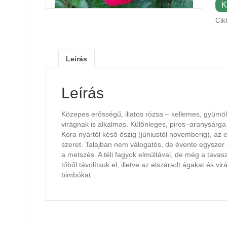
K
Cik
Leírás
Leírás
Közepes erősségű, illatos rózsa – kellemes, gyümölc
virágnak is alkalmas. Különleges, piros–aranysárga
Kora nyártól késő őszig (júniustól novemberig), az 
szeret. Talajban nem válogatós, de évente egyszer 
a metszés. A téli fagyok elmúltával, de még a tavasz
tőből távolítsuk el, illetve az elszáradt ágakat és v
bimbókat.