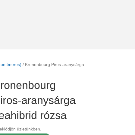
konténeres)
/ Kronenbourg Piros-aranysárga
ronenbourg
iros-aranysárga
eahibrid rózsa
eklődjön üzletünkben.