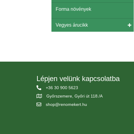
Forma növények
Vegyes árucikk
Lépjen velünk kapcsolatba
+36 30 900 5623
Győrszemere, Győri út 118./A
shop@renomekert.hu