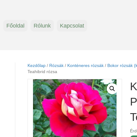
Főoldal
Rólunk
Kapcsolat
Kezdőlap
/
Rózsák
/
Konténeres rózsák
/
Bokor rózsák (
Teahibrid rózsa
K
P
T
Érd