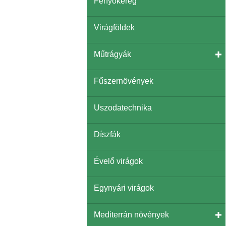
Fenyőkéreg
Virágföldek
Műtrágyák
Fűszernövények
Uszodatechnika
Díszfák
Évelő virágok
Egynyári virágok
Mediterrán növények