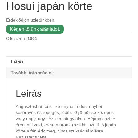
Hosui japán körte
Érdeklődjön üzletünkben.
Kérjen tőlünk ajánlatot.
Cikkszám:
1001
Leírás
További információk
Leírás
Augusztusban érik. Íze enyhén édes, enyhén
kesernyés és ropogós, lédús. Gyümölcse közepes
vagy nagy, úgy néz ki mintegy alma. Héjának színe
éretlenül zöld, éretten bronz-rozsdás színű. A japán
körte a fán érik meg, nincs szükség tárolásra.
Rezisztens fajta.